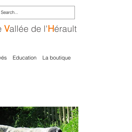
e
V
allée de l'
H
érault
vés
Education
La boutique