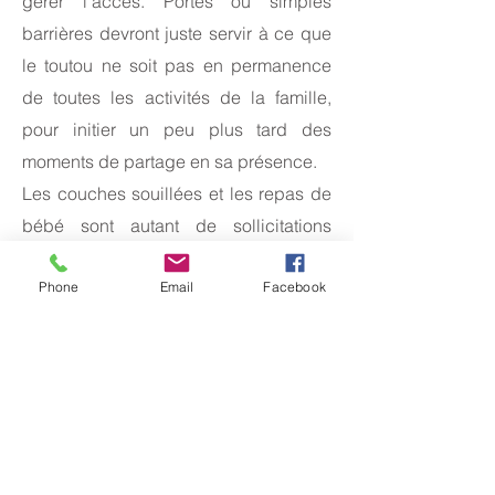
gérer l’accès. Portes ou simples
barrières devront juste servir à ce que
le toutou ne soit pas en permanence
de toutes les activités de la famille,
pour initier un peu plus tard des
moments de partage en sa présence.
Les couches souillées et les repas de
bébé sont autant de sollicitations
olfactives pour le chien, qui peut
Phone
Email
Facebook
même y percevoir des éléments
appétants. Pas étonnant qu’il s’y
intéresse de près ! Si c’est le cas, il ne
faudra pas vouloir « contrer » son
envie de s’en approcher, et en fonction
de la situation, c’est-à-dire avec ou
sans bébé, il suffira de gérer la