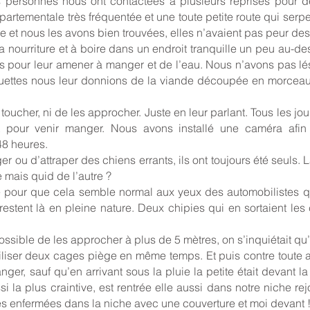
s personnes nous ont contactées à plusieurs reprises pour d
départementale très fréquentée et une toute petite route qui se
t nous les avons bien trouvées, elles n’avaient pas peur des
a nourriture et à boire dans un endroit tranquille un peu au-de
rs pour leur amener à manger et de l’eau. Nous n’avons pas l
oquettes nous leur donnions de la viande découpée en morcea
 toucher, ni de les approcher. Juste en leur parlant. Tous les j
rt pour venir manger. Nous avons installé une caméra afin 
48 heures.
er ou d’attraper des chiens errants, ils ont toujours été seuls.
 mais quid de l’autre ?
 pour que cela semble normal aux yeux des automobilistes q
restent là en pleine nature. Deux chipies qui en sortaient le
possible de les approcher à plus de 5 mètres, on s’inquiétait qu’
iliser deux cages piège en même temps. Et puis contre toute a
r, sauf qu’en arrivant sous la pluie la petite était devant la n
ssi la plus craintive, est rentrée elle aussi dans notre niche
nes enfermées dans la niche avec une couverture et moi devant