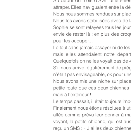
Au début du mois d’Avril différente
attraper. Elles naviguaient entre la 
Nous nous sommes rendues sur place e
Nous les avons stabilisées avec de l
Sophie se sont relayées tous les jou
envie de rester là : en plus des cr
pour les occuper…
Le tout sans jamais essayer ni de les
mais elles attendaient notre dépa
Quelquefois on ne les voyait pas de 
S’il nous arrive régulièrement de piég
n’était pas envisageable, ok pour une
Nous avons mis une niche sur place
petite route que ces deux chiennes 
mais à l’extérieur !
Le temps passait, il était toujours im
Finalement nous étions résolues à ut
allée comme prévu leur donner à mange
voyant, la petite chienne, qui est au
reçu un SMS : « J’ai les deux chien