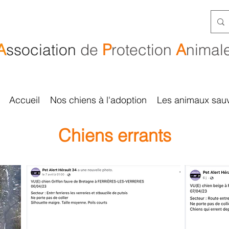
A
ssociation
de
P
rotection
A
nimal
Accueil
Nos chiens à l'adoption
Les animaux sau
Chiens errants