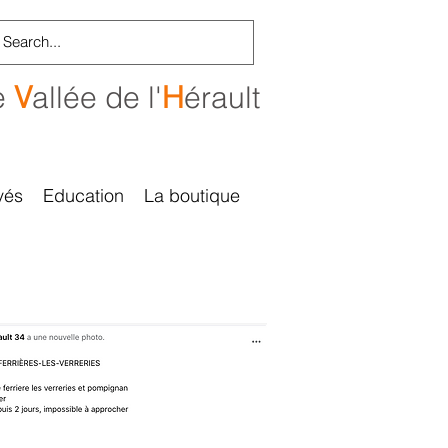
e
V
allée de l'
H
érault
vés
Education
La boutique