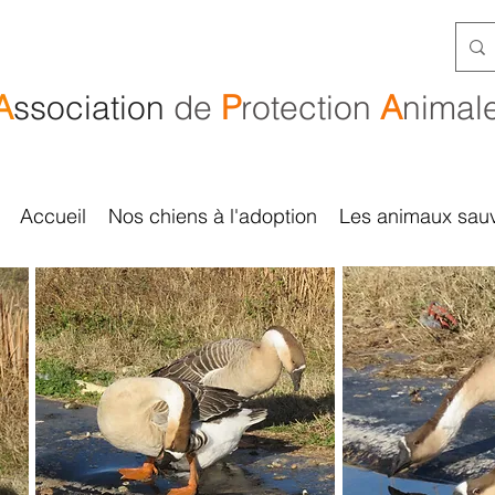
A
ssociation
de
P
rotection
A
nimal
Accueil
Nos chiens à l'adoption
Les animaux sau