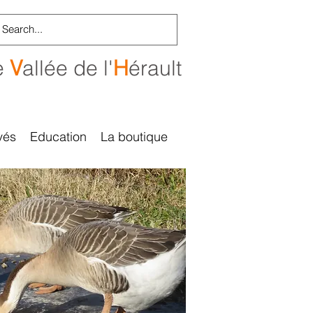
e
V
allée de l'
H
érault
vés
Education
La boutique