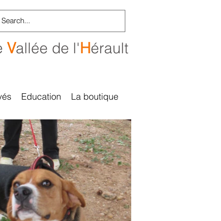
e
V
allée de l'
H
érault
vés
Education
La boutique