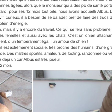
sonnes âgées, alors que le monsieur qui a des pb de santé por
ard, pour ses 12 mois tout pile, nous avons accueilli Albus. Le
f, curieux, il a besoin de se balader, bref de faire des trucs d
plein d'énergie.
mais il y a encore du travail. Ce qui se fera sans problème c
 femelles et aussi avec les chats. C’est un chien attachant 
ligent, d'un tempérament égal : un amour de chien !
 il est extrêmement sociale, très proche des humains, d’une gra
olitude. Des maîtres sportifs, amateurs de footing, randonnée ou 
 déjà un car Albus est très joueur.
12 mois