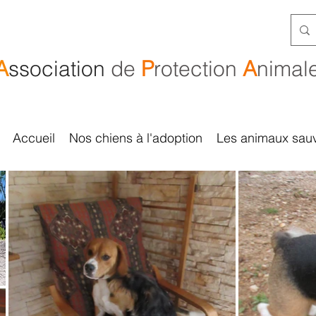
A
ssociation
de
P
rotection
A
nimal
Accueil
Nos chiens à l'adoption
Les animaux sau