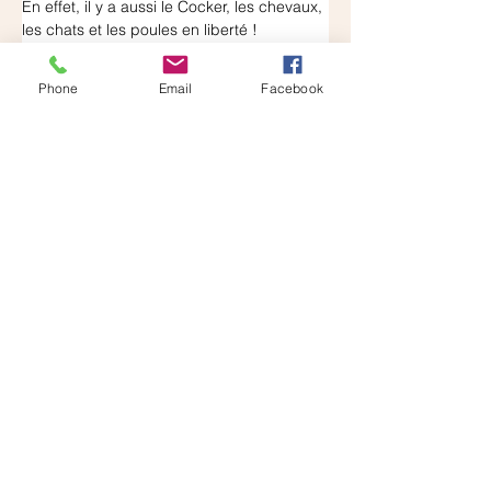
En effet, il y a aussi le Cocker, les chevaux, 
les chats et les poules en liberté !
Si Opale connait déjà les chats et ses 
congénères, pour le reste elle apprendra.
Phone
Email
Facebook
Que de choses à découvrir... Sans 
compter que Liliane et son mari sont de 
jeunes retraités qui prendront le temps 
nécessaire pour son éducation et pour de 
belles balades.
De l'espace, des copains et une famille 
disponible, pour un chiot c'est le paradis.
Merci Carole d'avoir accueilli et câliné 
toute la portée.
Merci à Liliane et Gérard d'offrir à Opale 
une chouette vie !
Août 2023
Quelques nouvelles d’Opale
« 
Pas très douée en informatique mais 
voici quand même des nouvelles d’Opale 
qui est absolument merveilleuse un amour 
de chien qui fêtera ses 5 ans lundi.