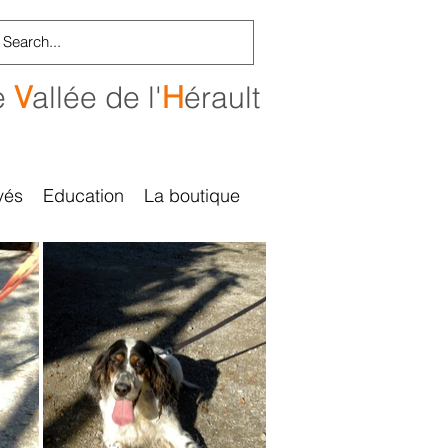
e
V
allée de l'
H
érault
vés
Education
La boutique