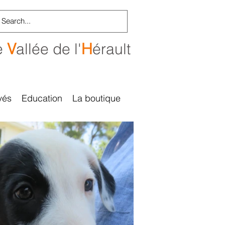
e
V
allée de l'
H
érault
vés
Education
La boutique