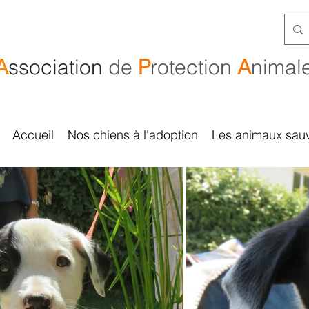
A
ssociation
de
P
rotection
A
nimal
Accueil
Nos chiens à l'adoption
Les animaux sau