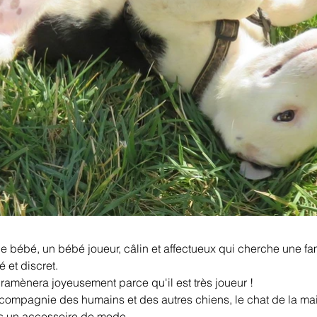
e bébé, un bébé joueur, câlin et affectueux qui cherche une fami
 et discret.
a ramènera joyeusement parce qu'il est très joueur !
la compagnie des humains et des autres chiens, le chat de la m
as un accessoire de mode.