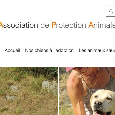
A
ssociation
de
P
rotection
A
nimal
Accueil
Nos chiens à l'adoption
Les animaux sau