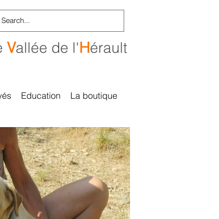
e
V
allée de l'
H
érault
vés
Education
La boutique