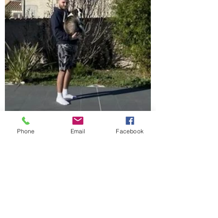
Phone
Email
Facebook
Cassie est adoptée !
La plupart des personnes qui nous 
contactent pour adopter un chien et un 
chiot en particulier, s'imaginent qu'on peux 
le laisser seul 10 à 12 heures par jour...Et 
quand on leur explique que les chiens sont 
des animaux sociaux, qu'ils ont besoin 
d'interagir avec leurs congénères ou/et 