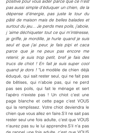
positive pour vous aider parce que ce n'est 
pas aussi simple d'éduquer un chien, de la 
dépense d'énergie, pas juste le tour du 
pâté de maison mais de belles balades et 
surtout du jeu... Je perds mes poils, j'aboie, 
j 'aime déchiqueter tout ce qui m'intéresse, 
je griffe, je mordille, je hurle quand je suis 
seul et que j'ai peur, je fais pipi et caca 
parce que je ne peux pas encore me 
retenir, je suis trop petit, bref je fais des 
trucs de chiot ! En fait je suis super cool 
quand je dors !
 "Le modèle de chien déjà 
éduqué, qui sait rester seul, qui ne fait pas 
de bêtises, qui n'aboie pas, qui ne perd 
pas ses poils, qui fait le ménage et sert 
l'apéro n'existe pas ! Un chiot c'est une 
page blanche et cette page c'est VOUS 
qui la remplissez. Votre chiot deviendra le 
chien que vous allez en faire.S’il ne sait pas 
rester seul une fois adulte, c'est que VOUS 
n'aurez pas su le lui apprendre.S’il n'a pas 
de rappel une fois adulte, c'est que VOUS 