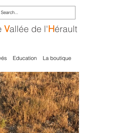
e
V
allée de l'
H
érault
vés
Education
La boutique