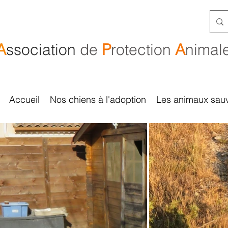
A
ssociation
de
P
rotection
A
nimal
Accueil
Nos chiens à l'adoption
Les animaux sau