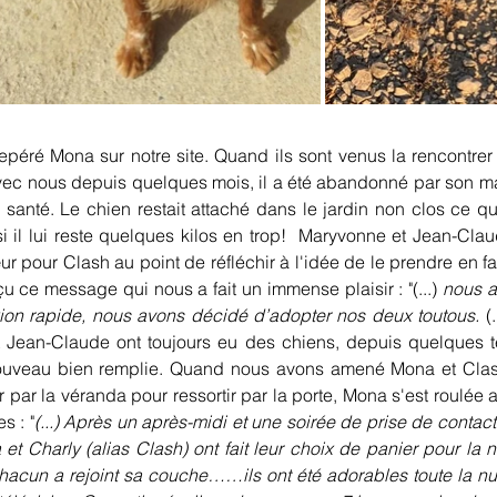
éré Mona sur notre site. Quand ils sont venus la rencontrer ils
vec nous depuis quelques mois, il a été abandonné par son maî
anté. Le chien restait attaché dans le jardin non clos ce qui 
l lui reste quelques kilos en trop!  Maryvonne et Jean-Clau
 pour Clash au point de réfléchir à l'idée de le prendre en fa
u ce message qui nous a fait un immense plaisir : "(...) 
nous av
exion rapide, nous avons décidé d’adopter nos deux toutous. 
(
 Jean-Claude ont toujours eu des chiens, depuis quelques t
ouveau bien remplie. Quand nous avons amené Mona et Clash
r par la véranda pour ressortir par la porte, Mona s'est roulée 
s : "
(...) Après un après-midi et une soirée de prise de contact
 Charly (alias Clash) ont fait leur choix de panier pour la nui
acun a rejoint sa couche……ils ont été adorables toute la nuit