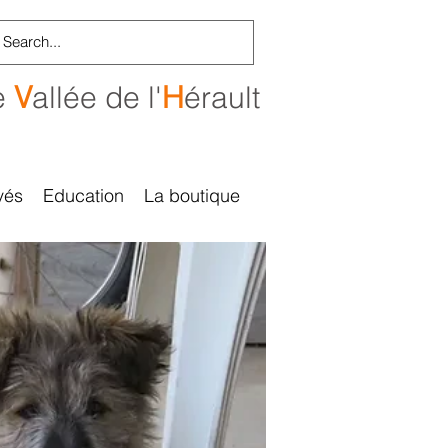
e
V
allée de l'
H
érault
vés
Education
La boutique