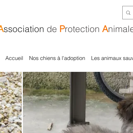
A
ssociation
de
P
rotection
A
nimal
Accueil
Nos chiens à l'adoption
Les animaux sau