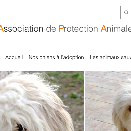
A
ssociation
de
P
rotection
A
nimal
Accueil
Nos chiens à l'adoption
Les animaux sau