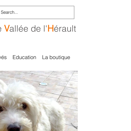
e
V
allée de l'
H
érault
vés
Education
La boutique