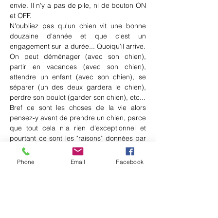
envie. Il n'y a pas de pile, ni de bouton ON 
et OFF.
N'oubliez pas qu'un chien vit une bonne 
douzaine d'année et que c'est un 
engagement sur la durée... Quoiqu'il arrive.
On peut déménager (avec son chien), 
partir en vacances (avec son chien), 
attendre un enfant (avec son chien), se 
séparer (un des deux gardera le chien), 
perdre son boulot (garder son chien), etc...
Bref ce sont les choses de la vie alors 
pensez-y avant de prendre un chien, parce 
que tout cela n'a rien d'exceptionnel et 
pourtant ce sont les "raisons" données par 
ceux qui abandonnent leur chien.
Type Griffon (sic), mâle, sera stérilisé à 6 
Phone
Email
Facebook
mois, environ 3 mois