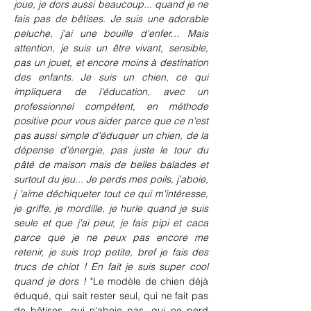
joue, je dors aussi beaucoup... quand je ne 
fais pas de bêtises. Je suis une adorable 
peluche, j'ai une bouille d'enfer… Mais 
attention, je suis un être vivant, sensible, 
pas un jouet, et encore moins à destination 
des enfants. Je suis un chien, ce qui 
impliquera de l'éducation, avec un 
professionnel compétent, en méthode 
positive pour vous aider parce que ce n'est 
pas aussi simple d'éduquer un chien, de la 
dépense d'énergie, pas juste le tour du 
pâté de maison mais de belles balades et 
surtout du jeu... Je perds mes poils, j'aboie, 
j 'aime déchiqueter tout ce qui m'intéresse, 
je griffe, je mordille, je hurle quand je suis 
seule et que j'ai peur, je fais pipi et caca 
parce que je ne peux pas encore me 
retenir, je suis trop petite, bref je fais des 
trucs de chiot ! En fait je suis super cool 
quand je dors !
 "Le modèle de chien déjà 
éduqué, qui sait rester seul, qui ne fait pas 
de bêtises, qui n'aboie pas, qui ne perd 