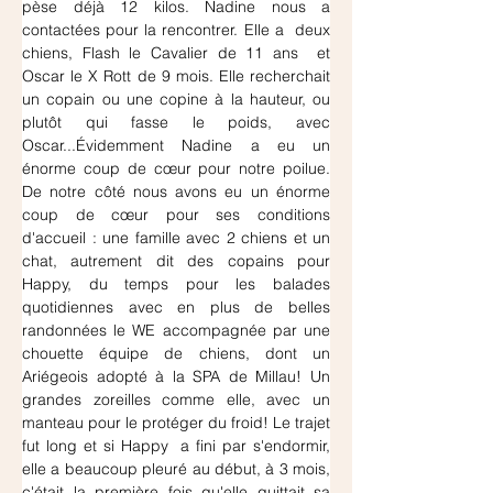
pèse déjà 12 kilos. Nadine nous a 
contactées pour la rencontrer. Elle a  deux 
chiens, Flash le Cavalier de 11 ans  et 
Oscar le X Rott de 9 mois. Elle recherchait 
un copain ou une copine à la hauteur, ou 
plutôt qui fasse le poids, avec 
Oscar...Évidemment Nadine a eu un 
énorme coup de cœur pour notre poilue. 
De notre côté nous avons eu un énorme 
coup de cœur pour ses conditions 
d'accueil : une famille avec 2 chiens et un 
chat, autrement dit des copains pour 
Happy, du temps pour les balades 
quotidiennes avec en plus de belles 
randonnées le WE accompagnée par une 
chouette équipe de chiens, dont un 
Ariégeois adopté à la SPA de Millau! Un 
grandes zoreilles comme elle, avec un 
manteau pour le protéger du froid! Le trajet 
fut long et si Happy  a fini par s'endormir, 
elle a beaucoup pleuré au début, à 3 mois, 
c'était la première fois qu'elle quittait sa 