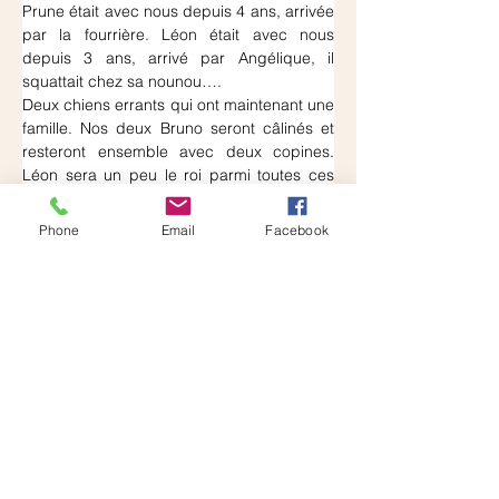
Prune était avec nous depuis 4 ans, arrivée 
par la fourrière. Léon était avec nous 
depuis 3 ans, arrivé par Angélique, il 
squattait chez sa nounou….
Deux chiens errants qui ont maintenant une 
famille. Nos deux Bruno seront câlinés et 
resteront ensemble avec deux copines. 
Léon sera un peu le roi parmi toutes ces 
filles ! Un immense merci à Caroline qui fait 
deux heureux, nous avions les larmes aux 
Phone
Email
Facebook
yeux en partant avec de la confiture de 
Prune !