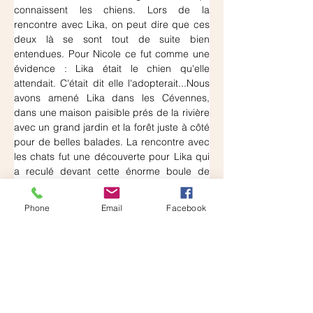
connaissent les chiens. Lors de la 
rencontre avec Lika, on peut dire que ces 
deux là se sont tout de suite bien 
entendues. Pour Nicole ce fut comme une 
évidence : Lika était le chien qu'elle 
attendait. C'était dit elle l'adopterait...Nous 
avons amené Lika dans les Cévennes, 
dans une maison paisible prés de la rivière 
avec un grand jardin et la forêt juste à côté 
pour de belles balades. La rencontre avec 
les chats fut une découverte pour Lika qui 
a reculé devant cette énorme boule de 
poils toute gonflée, effet réussi! Au fond du 
jardin c'est la grande volière qui a intrigué 
Phone
Email
Facebook
Lika avec de jolies poules heureusement 
inaccessibles. C'est une nouvelle vie qui 
commence pour Lika comme pour Nicole, 
elles vont toutes les deux apprendre à vivre 
ensemble, sans Rico pour Lika. Nicole pars 
souvent et compte bien faire suivre sa 
chienne partout. Voilà une histoire comme 