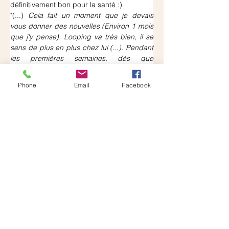
définitivement bon pour la santé :)
"(...) 
Cela fait un moment que je devais 
vous donner des nouvelles (Environ 1 mois 
que j'y pense). Looping va très bien, il se 
sens de plus en plus chez lui (...). Pendant 
les premières semaines, dès que 
quelqu'un partait de la maison il pleurait 
dans l'escalier jusqu'à ce que celui ou celle 
Phone
Email
Facebook
qui restait descende. Maintenant il arrive 
même à rester seul à la maison et si nous 
partons pour un peu longtemps, il se 
prélasse dans le jardin de derrière. Il est 
vrai que ces dernier temps il y toujours moi 
ou ma femme à la maison, le 
déconfinement va être dur pour lui. 
Cependant il a une bonne capacité 
d'adaptation, les balades se font sans 
laisse il marche près de nous et répond 
bien au rappel. La rando au pic saint loup 
ce week-end a été parfaite, malgré sa peur 
des autres chien, en revanche il se venge 