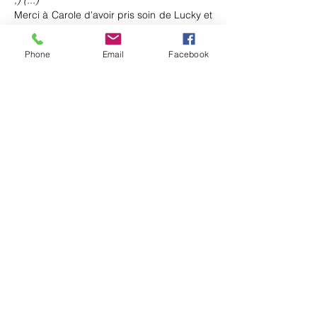
;) (...)
"
Merci à Carole d'avoir pris soin de Lucky et 
de toute la famille, 8 chiens d'un coup ce 
n'est pas rien, c'est du travail! Merci à 
Phone
Email
Facebook
Floriane et Anthony qui offrent à Lucky un 
cocon douillet et bienveillant.
Type Griffon, mâle, sera stérilisé à 6 mois, 
environ 3 mois