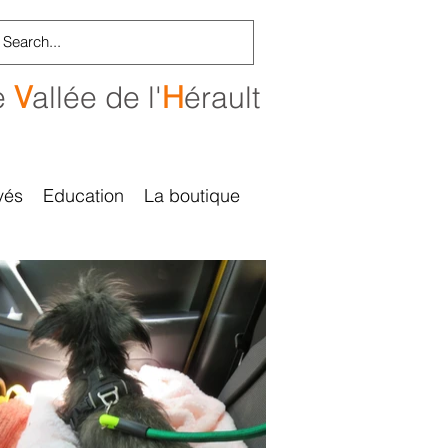
e
V
allée de l'
H
érault
vés
Education
La boutique