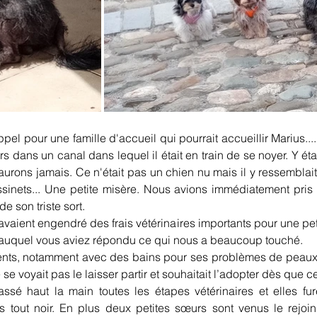
pel pour une famille d'accueil qui pourrait accueillir Marius...
 dans un canal dans lequel il était en train de se noyer. Y étai
aurons jamais. Ce n'était pas un chien nu mais il y ressemblait
sinets... Une petite misère. Nous avions immédiatement pris e
 son triste sort.
avaient engendré des frais vétérinaires importants pour une pe
é auquel vous aviez répondu ce qui nous a beaucoup touché.
ents, notamment avec des bains pour ses problèmes de peaux d'
se voyait pas le laisser partir et souhaitait l’adopter dès que ce
assé haut la main toutes les étapes vétérinaires et elles fu
s tout noir. En plus deux petites sœurs sont venus le rejoin