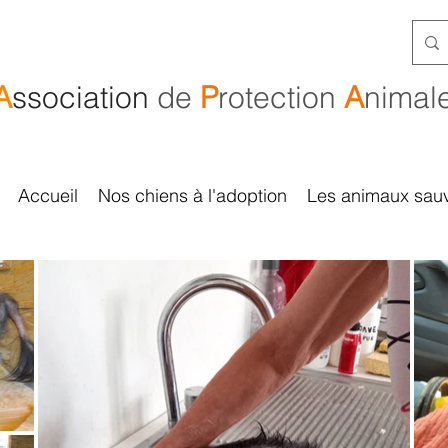
A
ssociation
de
P
rotection
A
nimal
Accueil
Nos chiens à l'adoption
Les animaux sau