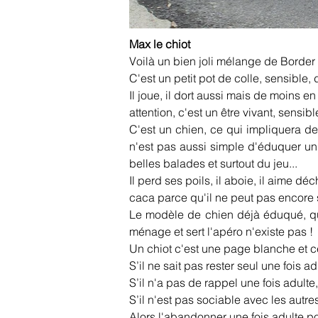
Max le chiot
Voilà un bien joli mélange de Border C
C'est un petit pot de colle, sensible,
Il joue, il dort aussi mais de moins en
attention, c'est un être vivant, sensi
C'est un chien, ce qui impliquera d
n'est pas aussi simple d'éduquer un 
belles balades et surtout du jeu...
Il perd ses poils, il aboie, il aime déchi
caca parce qu'il ne peut pas encore se re
Le modèle de chien déjà éduqué, qui s
ménage et sert l'apéro n'existe pas !
Un chiot c'est une page blanche et ce
S’il ne sait pas rester seul une fois 
S’il n'a pas de rappel une fois adult
S’il n'est pas sociable avec les autre
Alors l'abandonner une fois adulte p