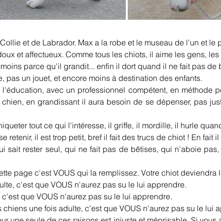
ollie et de Labrador. Max a la robe et le museau de l'un et le po
 doux et affectueux. Comme tous les chiots, il aime les gens, les 
 moins parce qu'il grandit... enfin il dort quand il ne fait pas de 
ble, pas un jouet, et encore moins à destination des enfants.
e l'éducation, avec un professionnel compétent, en méthode po
chien, en grandissant il aura besoin de se dépenser, pas jus
queter tout ce qui l'intéresse, il griffe, il mordille, il hurle quand il
tenir, il est trop petit, bref il fait des trucs de chiot ! En fait i
ait rester seul, qui ne fait pas de bêtises, qui n'aboie pas, q
tte page c'est VOUS qui la remplissez. Votre chiot deviendra le
adulte, c'est que VOUS n'aurez pas su le lui apprendre.
e, c'est que VOUS n'aurez pas su le lui apprendre.
s chiens une fois adulte, c'est que VOUS n'aurez pas su le lui a
our une seule de ces raisons est injuste et méprisable. Si vous