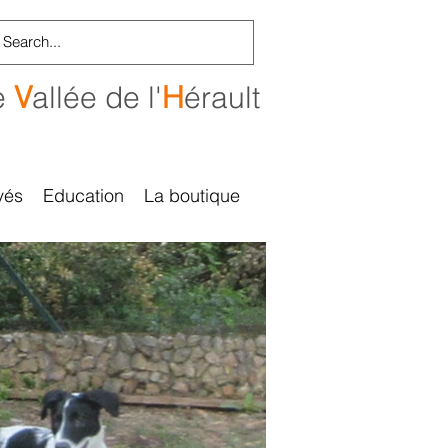
e
V
allée de l'
H
érault
vés
Education
La boutique