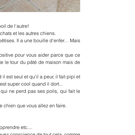
il de l'autre! 
chats et les autres chiens.
bêtises. Il a une bouille d'enfer… Mais 
sitive pour vous aider parce que ce 
te le tour du pâté de maison mais de 
 est seul et qu'il a peur, il fait pipi et 
l est super cool quand il dort...
ui ne perd pas ses poils, qui fait le 
 chien que vous allez en faire.
pprendre etc....
 avez conscience de tout cela, comme 