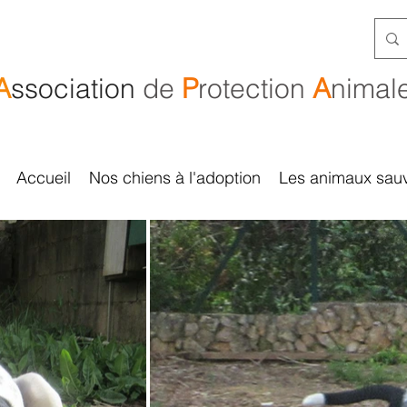
A
ssociation
de
P
rotection
A
nimal
Accueil
Nos chiens à l'adoption
Les animaux sau