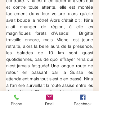
contraire. Nina est allée facilement vers eux 
et contre toute attente, elle est montée 
facilement dans leur voiture alors qu'elle 
avait boudé la nôtre! Alors c'était dit : Nina 
allait changer de région, à elle les 
magnifiques forêts d’Alsace!  Brigitte 
travaille encore, mais Michel est jeune 
retraité, alors la belle aura de la présence, 
les balades de 10 km sont quasi 
quotidiennes, pas de quoi effrayer Nina qui 
n'est jamais fatiguée! Une longue route de 
retour en passant par la Suisse les 
attendaient mais tout s'est bien passé. Nina 
à l'arrière surveillait la route assise entre les 
deux sièges! Elle a alterné la sieste et les 
soupirs avec le paysage! Comme si c'était 
Phone
Email
Facebook
normal de voyager dans une voiture avec 
des inconnus! Les chiens ont une capacité 
d'adaptation qui nous étonnera toujours. 
A l'arrivée Nina a découvert le grand jardin 
comme le confort du panier. depuis elle 
prend ses marques et apprend vite! Merci 