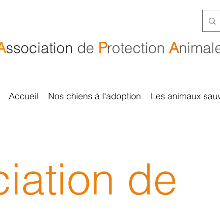
A
ssociation
de
P
rotection
A
nimal
Accueil
Nos chiens à l'adoption
Les animaux sau
iation de 