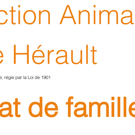
ction Animal
e Hérault
, régie par la Loi de 1901
t de famille