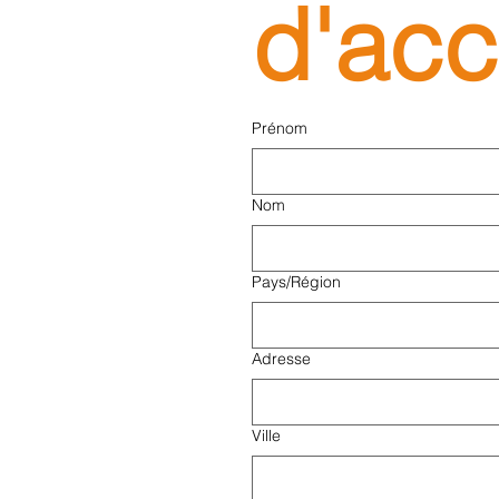
d'acc
Prénom
Nom
Multi-line address
Pays/Région
Adresse
Ville