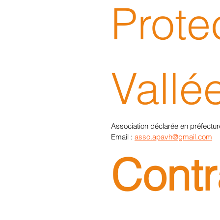
Prote
Vallé
Association déclarée en préfecture
Email : 
asso.apavh@gmail.com
Contra