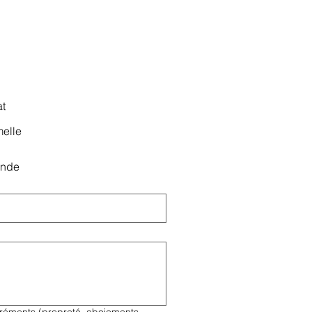
t
elle
ande