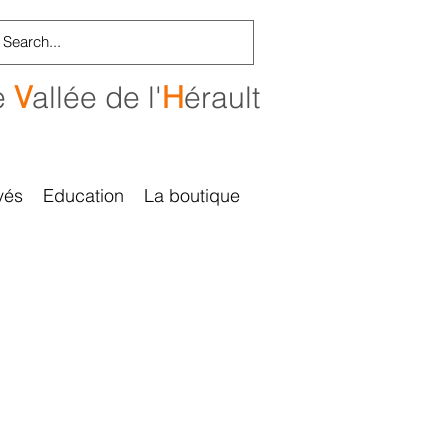
e
V
allée de l'
H
érault
vés
Education
La boutique