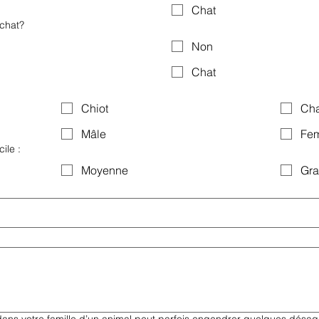
Chat
 chat?
Non
Chat
Chiot
Cha
Mâle
Fem
ile :
Moyenne
Gr