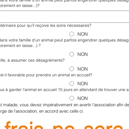
 dans votre famille d’un animal peut parfois engendrer quelques désa
irement en laisse...)?
érinaire pour qu’il reçoive les soins nécessaires?
NON
 dans votre famille d’un animal peut parfois engendrer quelques désa
irement en laisse...) ?
NON
amille, à assumer ces désagréments?
NON
t-il favorable pour prendre un animal en accueil?
NON
 à garder l’animal en accueil 15 jours en attendant de trouver une au
NON
est malade, vous devez impérativement en avertir l’association afin de
arge de l’association, en accord avec celle ci.