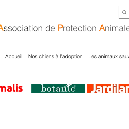
A
ssociation
de
P
rotection
A
nimal
Accueil
Nos chiens à l'adoption
Les animaux sau