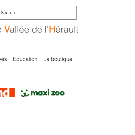
e
V
allée de l'
H
érault
vés
Education
La boutique