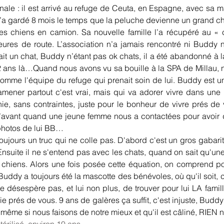
nale : il est arrivé au refuge de Ceuta, en Espagne, avec sa m
l’a gardé 8 mois le temps que la peluche devienne un grand chien
es chiens en camion. Sa nouvelle famille l’a récupéré au «
es de route. L’association n’a jamais rencontré ni Buddy n
vait un chat, Buddy n’étant pas ok chats, il a été abandonné à l
, 2 ans là…Quand nous avons vu sa bouille à la SPA de Millau
comme l'équipe du refuge qui prenait soin de lui. Buddy est un 
ener partout c'est vrai, mais qui va adorer vivre dans une m
ie, sans contraintes, juste pour le bonheur de vivre prés de 
’avant quand une jeune femme nous a contactées pour avoir 
 photos de lui BB…
ujours un truc qui ne colle pas. D'abord c'est un gros gabarit
Ensuite il ne s'entend pas avec les chats, quand on sait qu'une 
ts chiens. Alors une fois posée cette équation, on comprend 
uddy a toujours été la mascotte des bénévoles, où qu'il soit, c
désespère pas, et lui non plus, de trouver pour lui LA famille 
 prés de vous. 9 ans de galères ça suffit, c'est injuste, Buddy 
e même si nous faisons de notre mieux et qu'il est câliné, RIEN 
rilisé, environ 10 ans.