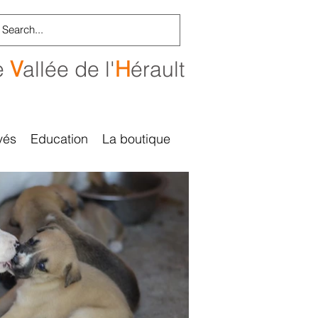
e
V
allée de l'
H
érault
vés
Education
La boutique