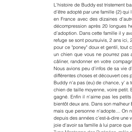
L'histoire de Buddy est tristement ba
d’être adopté par une famille (2) qui 
en France avec des dizaines d’autr
décompression après 20 longues heur
d’adoption. Dans cette famille il y a
refuge se sont poursuivis, 2 ans ici
pour ce "poney" doux et gentil, tout 
un chien que vous ne pourrez pas am
câliner, randonner en votre compagn
Nous avions peu d’infos de sa vie d
différentes choses et découvert ces
Buddy n'a pas (eu) de chance, y' a to
chien de taille moyenne, voire petit. 
gagné. Enfin il n'aime pas les peti
bientôt deux ans. Dans son malheur B
mais que personne n'adopte.... On ne 
depuis des années c’est-à-dire une vie
joie d'avoir sa famille à lui parce qu
Type Montagne des Pyrénées, mâle sté