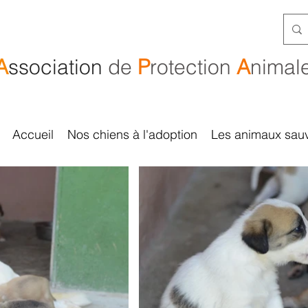
A
ssociation
de
P
rotection
A
nimal
Accueil
Nos chiens à l'adoption
Les animaux sau