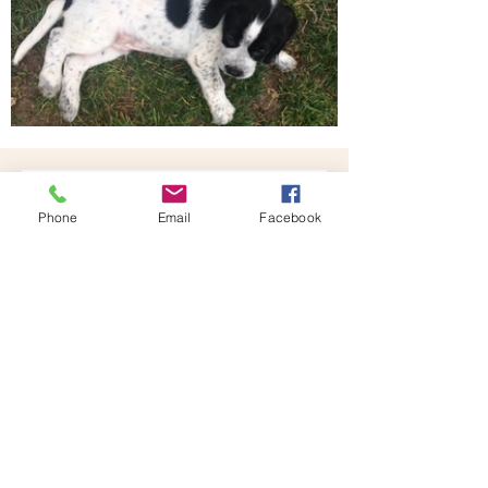
Clyde le bébé
Comme cela ne se voit pas du tout, la 
Phone
Email
Facebook
maman de cet adorable chiot est croisée 
Cocker et son papa un Cavalier King 
Charles !!!!
Donc la seule chose que nous savons 
c'est que ce ne sera pas un gros chien 
une fois adulte, vu la taille de papa et 
maman... Il est court sur pattes, mais à qui 
va-t-il ressembler, ce sera la surprise, 
même si on devine déjà les poils des 
oreilles du Cavalier.
Avec son petit ventre bien rebondi Clyde 
adore manger, il dévore ses mini 