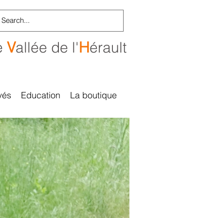
e
V
allée de l'
H
érault
vés
Education
La boutique