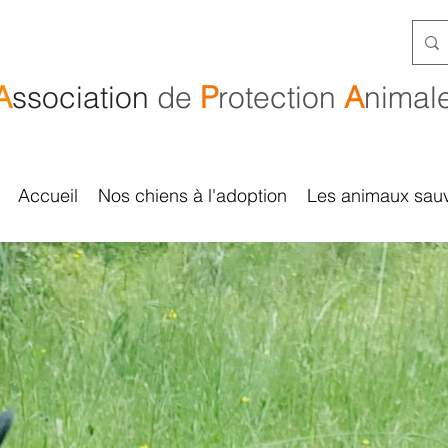
A
ssociation
de
P
rotection
A
nimal
Accueil
Nos chiens à l'adoption
Les animaux sau