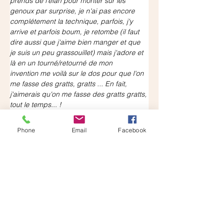
prends de l'élan pour monter sur les 
genoux par surprise, je n'ai pas encore 
complétement la technique, parfois, j'y 
arrive et parfois boum, je retombe (il faut 
dire aussi que j'aime bien manger et que 
je suis un peu grassouillet) mais j'adore et 
là en un tourné/retourné de mon 
invention me voilà sur le dos pour que l'on 
me fasse des gratts, gratts ... En fait, 
j'aimerais qu'on me fasse des gratts gratts, 
tout le temps... !
Depuis que je suis chez Marie ma famille 
d’accueil rien qu'à moi, je rattrape le 
Phone
Email
Facebook
temps perdu alors je me 
montre tendrement envahissant mais 
toujours de bonne humeur.  Je peux 
dormir sur vos chaussures, me mettre 
contre vous, vous observer, vous regarder 
avec mes grands yeux ronds ou vous 
suivre partout. Les gentils humains me 
fascinent ! J'aime bien le confort aussi, les 
coussins confortables, les couvertures 