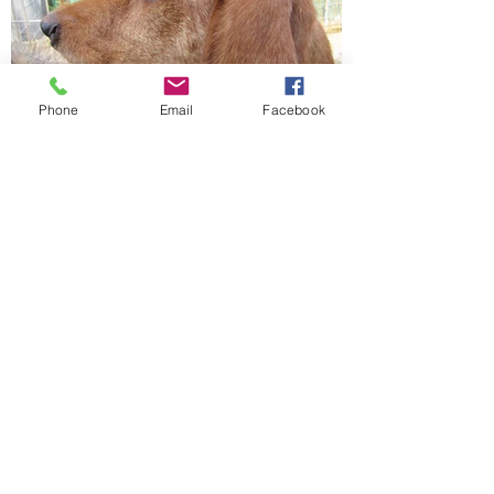
Phone
Email
Facebook
Gavroche le gentil
C'est le plus doux et le plus gentil des 
chiens! Gavroche aime les humains petits 
et grands, il dormait avec les enfants de la 
famille qui nous l'a confié. Ils l'ont trouvé au 