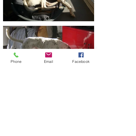
Phone
Email
Facebook
Gemma est adoptée!
Cindy nous avait contactées pour 
Zelda...mais Zelda était adoptée. Nous lui 
avons proposé de rencontrer d'autres 
chiens qui avaient le même profil, parmi 
eux Gemma. Comme pour Zelda nous ne 
savions rien de Gemma puisqu'elle arrivait 