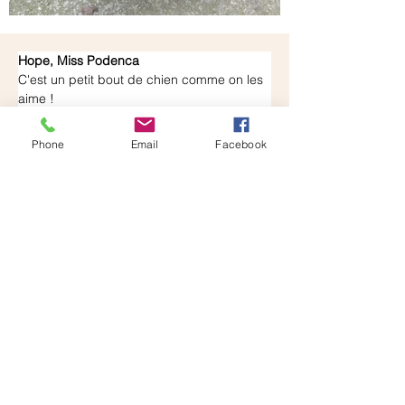
Hope, Miss Podenca
C'est un petit bout de chien comme on les 
aime !
Hope est drôle, attachante, intelligente et 
un brin chipie... Petite, parce que comme 
Phone
Email
Facebook
on le voit sur la photo avec Brother, elle fait 
la moitié de sa taille et lui n'est déjà pas 
bien grand !
La demoiselle pèse 9,5kg, mais un régime 
sera le bienvenu parce qu'elle a un peu 
d'embonpoint.
Hope est gourmande et ce qu'elle regarde 
avec autant d'attention ce n'est pas le 
photographe, mais la friandise qu'il a dans 
la main !!!!
Difficile de partager les gâteaux avec 
Brother, Hope est sur tous les fronts, elle 
grignote et surveille en même temps ce 
qui va lui échapper. Pareil pour le dodo, si 