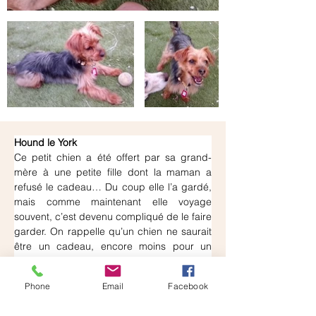
Hound le York
Ce petit chien a été offert par sa grand-
mère à une petite fille dont la maman a 
refusé le cadeau… Du coup elle l’a gardé, 
mais comme maintenant elle voyage 
souvent, c’est devenu compliqué de le faire 
garder. On rappelle qu’un chien ne saurait 
être un cadeau, encore moins pour un 
enfant. Nous avons donc récupéré Hound 
avec toutes ses petites affaires, c’est-à-dire 
Phone
Email
Facebook
son panier mais aussi la valise dans 
laquelle il prenait le train, ses draps, ses 