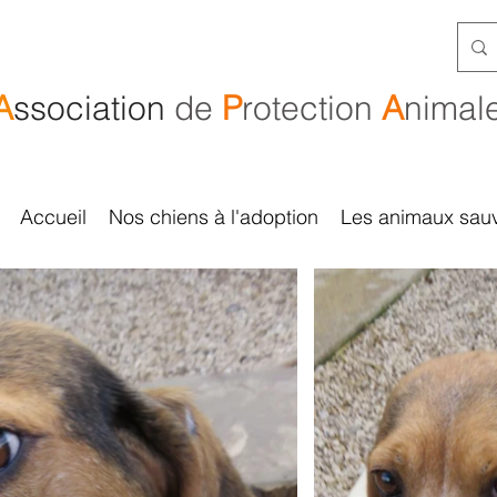
A
ssociation
de
P
rotection
A
nimal
Accueil
Nos chiens à l'adoption
Les animaux sau