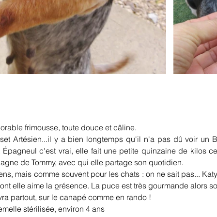
orable frimousse, toute douce et câline.
set Artésien...il y a bien longtemps qu'il n'a pas dû voir un Ba
it Épagneul c'est vrai, elle fait une petite quinzaine de kilos ce
pagne de Tommy, avec qui elle partage son quotidien.
ns, mais comme souvent pour les chats : on ne sait pas... Katy e
ont elle aime la 
p
résence. La puce est très gourmande alors son
suivra partout, sur le canapé comme en rando !
melle stérilisée, environ 4 ans