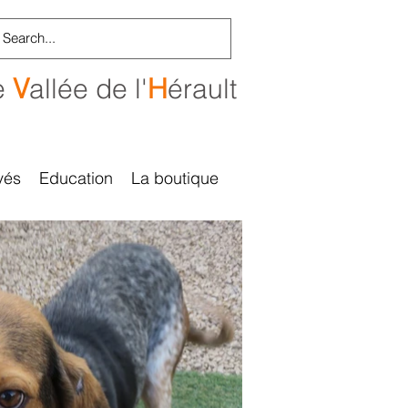
e
V
allée de l'
H
érault
vés
Education
La boutique