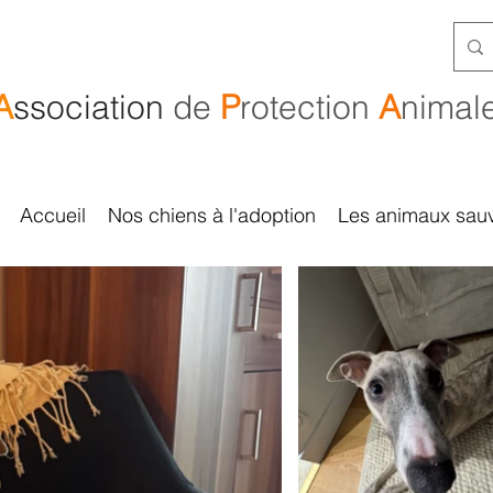
A
ssociation
de
P
rotection
A
nimal
Accueil
Nos chiens à l'adoption
Les animaux sau