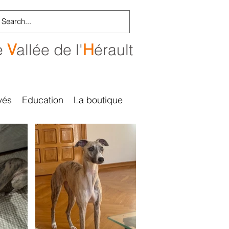
e
V
allée de l'
H
érault
vés
Education
La boutique