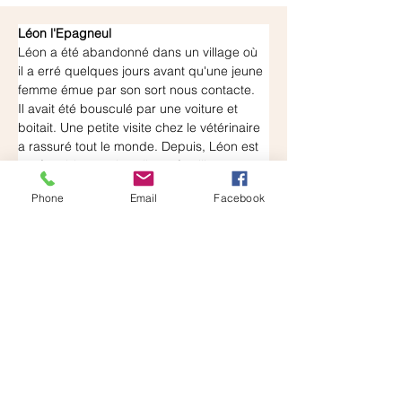
Léon l'Epagneul
Léon a été abandonné dans un village où 
il a erré quelques jours avant qu'une jeune 
femme émue par son sort nous contacte.
Il avait été bousculé par une voiture et 
boitait. Une petite visite chez le vétérinaire 
a rassuré tout le monde. Depuis, Léon est 
confortablement installé en famille 
d'accueil chez William, dans un 
Phone
Email
Facebook
appartement, au bord de la mer.
Léon prend l’ascenseur comme s’il avait 
toujours fait ça et il s'est parfaitement 
habitué à la vie "en ville", enfin presque car 
la mer au pied de l'immeuble est un appel 
aux balades !
Notre poilu s'avère être un grand tendre, 
Léon est un chien câlin très proche des 
humains. Son grand truc c'est de se 
mettre sur le dos, de vous montrer son 
ventre pour des caresses ! D'ailleurs en 