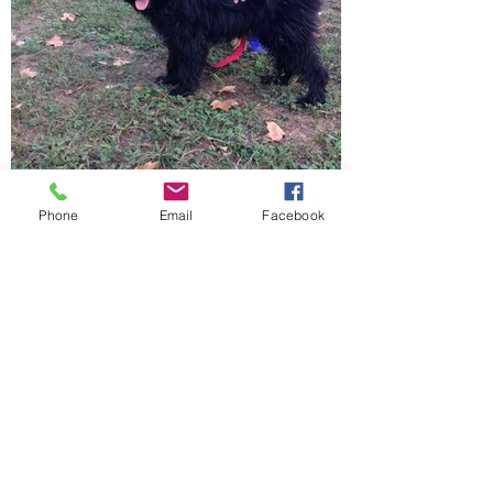
Phone
Email
Facebook
Laika la petite puce
Laika a été confiée à l’association APAVH 
par sa maitresse qui déménageait.
Les histoires des humains sont quelquefois 
bien compliquées…
Actuellement en famille d’accueil, cette 
adorable petite chienne de 5 mois est 
encore un bébé.
Laika s’est très vite adaptée à sa nouvelle 
vie.