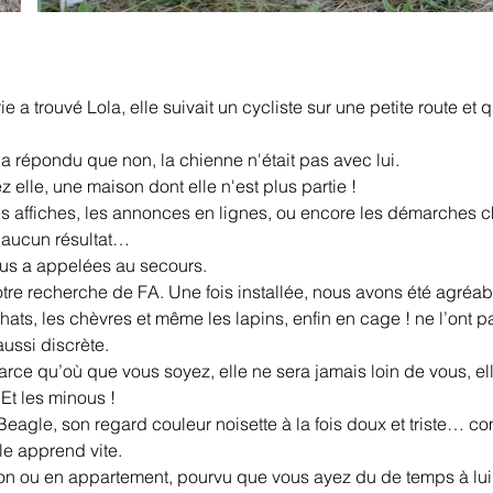
e a trouvé Lola, elle suivait un cycliste sur une petite route et 
i a répondu que non, la chienne n'était pas avec lui.
 elle, une maison dont elle n'est plus partie !
é les affiches, les annonces en lignes, ou encore les démarches 
é aucun résultat…
nous a appelées au secours.
otre recherche de FA. Une fois installée, nous avons été agréab
chats, les chèvres et même les lapins, enfin en cage ! ne l’ont 
ussi discrète.
arce qu’où que vous soyez, elle ne sera jamais loin de vous, el
Et les minous !
 Beagle, son regard couleur noisette à la fois doux et triste… 
le apprend vite.
n ou en appartement, pourvu que vous ayez du de temps à lui