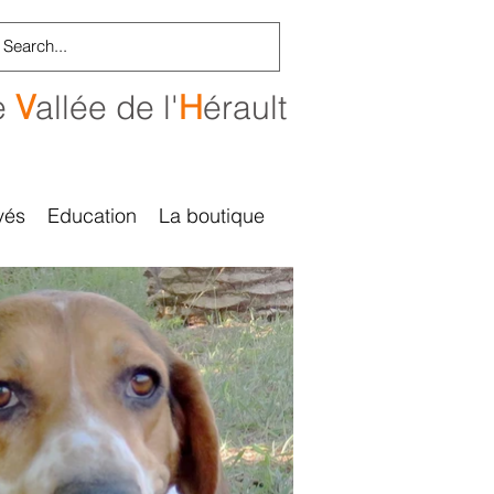
e
V
allée de l'
H
érault
vés
Education
La boutique