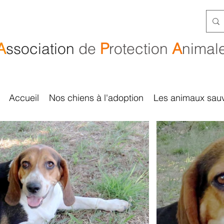
A
ssociation
de
P
rotection
A
nimal
Accueil
Nos chiens à l'adoption
Les animaux sau