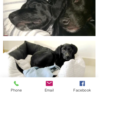
Phone
Email
Facebook
Milo le sportif
Milo a tout d'une petite peluche craquante 
avec un regard à faire fondre même les 
plus insensibles.
Quand un humain le prend dans ses bras, 
tel un vrai bébé, il s'endort. Il dort en 
remuant la queue de temps en temps … 