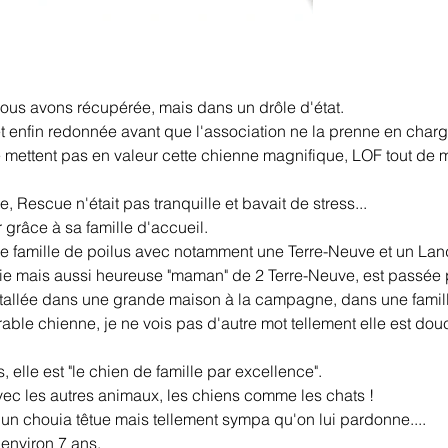
s avons récupérée, mais dans un drôle d'état.
 enfin redonnée avant que l'association ne la prenne en charg
ne mettent pas en valeur cette chienne magnifique, LOF tout d
, Rescue n'était pas tranquille et bavait de stress...
 grâce à sa famille d'accueil.
lle famille de poilus avec notamment une Terre-Neuve et un Landse
e mais aussi heureuse "maman" de 2 Terre-Neuve, est passée pa
nstallée dans une grande maison à la campagne, dans une famill
ble chienne, je ne vois pas d'autre mot tellement elle est douce 
elle est "le chien de famille par excellence".
avec les autres animaux, les chiens comme les chats !
k un chouia têtue mais tellement sympa qu'on lui pardonne....
 environ 7 ans.