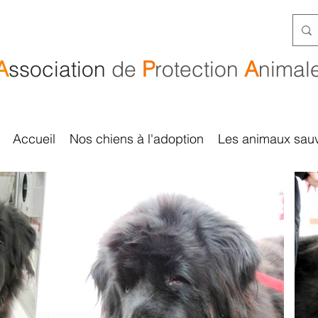
A
ssociation
de
P
rotection
A
nimal
Accueil
Nos chiens à l'adoption
Les animaux sau