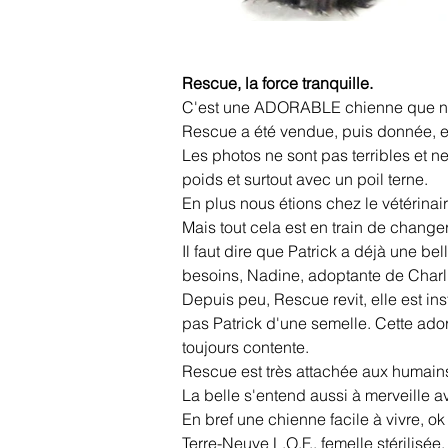
Rescue, la force tranquille.
C'est une ADORABLE chienne que nou
Rescue a été vendue, puis donnée, et
Les photos ne sont pas terribles et 
poids et surtout avec un poil terne.
En plus nous étions chez le vétérinaire
Mais tout cela est en train de changer
Il faut dire que Patrick a déjà une be
besoins, Nadine, adoptante de Charli
Depuis peu, Rescue revit, elle est i
pas Patrick d'une semelle. Cette adora
toujours contente.
Rescue est très attachée aux humains, 
La belle s'entend aussi à merveille 
En bref une chienne facile à vivre, o
Terre-Neuve L.O.F., femelle stérilisée,