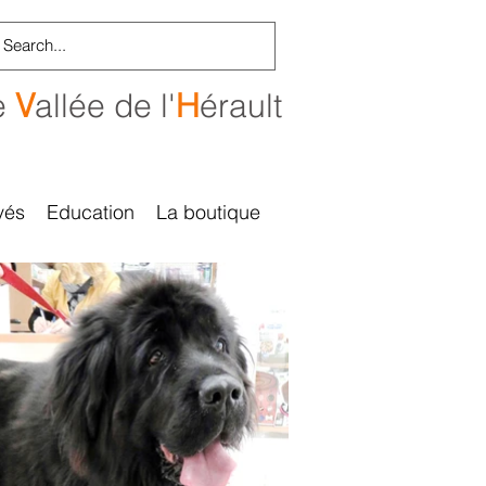
e
V
allée de l'
H
érault
vés
Education
La boutique