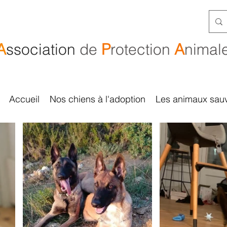
A
ssociation
de
P
rotection
A
nimal
Accueil
Nos chiens à l'adoption
Les animaux sau