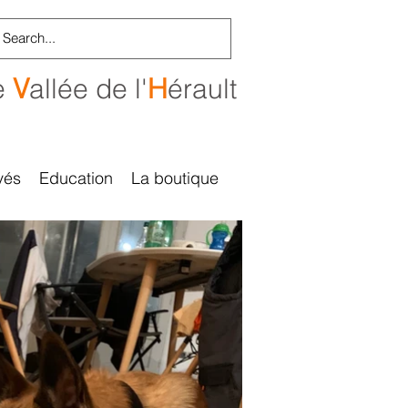
e
V
allée de l'
H
érault
vés
Education
La boutique