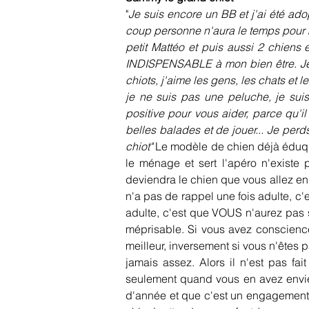
"
Je suis encore un BB et j'ai été ad
coup personne n'aura le temps pour moi
petit Mattéo et puis aussi 2 chiens e
INDISPENSABLE à mon bien être. Je s
chiots, j'aime les gens, les chats et 
je ne suis pas une peluche, je suis
positive pour vous aider, parce qu'il 
belles balades et de jouer... Je perds
chiot" 
Le modèle de chien déjà éduqué, 
le ménage et sert l'apéro n'existe 
deviendra le chien que vous allez en f
n'a pas de rappel une fois adulte, c'
adulte, c'est que VOUS n'aurez pas s
méprisable. Si vous avez conscience
meilleur, inversement si vous n'êtes p
jamais assez. Alors il n'est pas fai
seulement quand vous en avez envie.
d'année et que c'est un engagement s