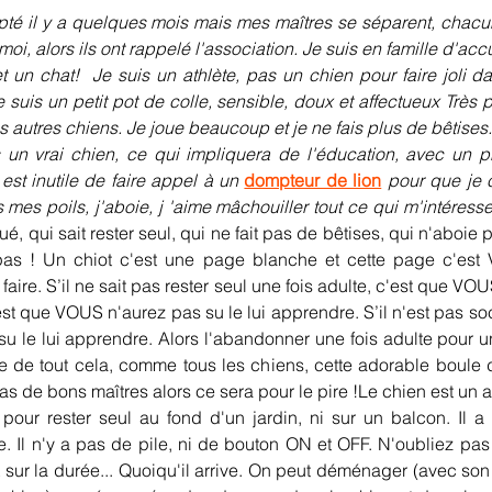
opté il y a quelques mois mais mes maîtres se séparent, chacu
, alors ils ont rappelé l'association. Je suis en famille d'accu
t un chat!  Je suis un athlète, pas un chien pour faire joli dan
uis un petit pot de colle, sensible, doux et affectueux Très
les autres chiens. Je joue beaucoup et je ne fais plus de bêtises.
 un vrai chien, ce qui impliquera de l'éducation, avec un 
est inutile de faire appel à un 
dompteur de lion
 pour que je 
 mes poils, j'aboie, j 'aime mâchouiller tout ce qui m'intéresse
qui sait rester seul, qui ne fait pas de bêtises, qui n'aboie pa
pas ! Un chiot c'est une page blanche et cette page c'est 
aire. S’il ne sait pas rester seul une fois adulte, c'est que VOUS
est que VOUS n'aurez pas su le lui apprendre. S’il n'est pas soc
u le lui apprendre. Alors l'abandonner une fois adulte pour une
 de tout cela, comme tous les chiens, cette adorable boule de
as de bons maîtres alors ce sera pour le pire !Le chien est un an
t pour rester seul au fond d'un jardin, ni sur un balcon. Il a
 Il n'y a pas de pile, ni de bouton ON et OFF. N'oubliez pas
ur la durée... Quoiqu'il arrive. On peut déménager (avec son 