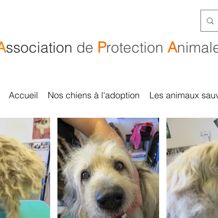
A
ssociation
de
P
rotection
A
nimal
Accueil
Nos chiens à l'adoption
Les animaux sau