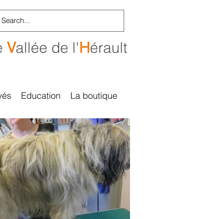
e
V
allée de l'
H
érault
vés
Education
La boutique