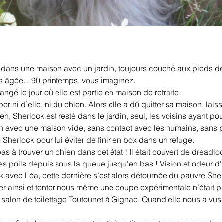
it dans une maison avec un jardin, toujours couché aux pieds de 
très âgée…90 printemps, vous imaginez.
ngé le jour où elle est partie en maison de retraite.
r ni d’elle, ni du chien. Alors elle a dû quitter sa maison, laiss
ien, Sherlock est resté dans le jardin, seul, les voisins ayant po
n avec une maison vide, sans contact avec les humains, sans pe
herlock pour lui éviter de finir en box dans un refuge.
 à trouver un chien dans cet état ! Il était couvert de dreadlo
es poils depuis sous la queue jusqu’en bas ! Vision et odeur d’h
ck avec Léa, cette dernière s’est alors détournée du pauvre Sher
ser ainsi et tenter nous même une coupe expérimentale n’était 
alon de toilettage Toutounet à Gignac. Quand elle nous a vus arri