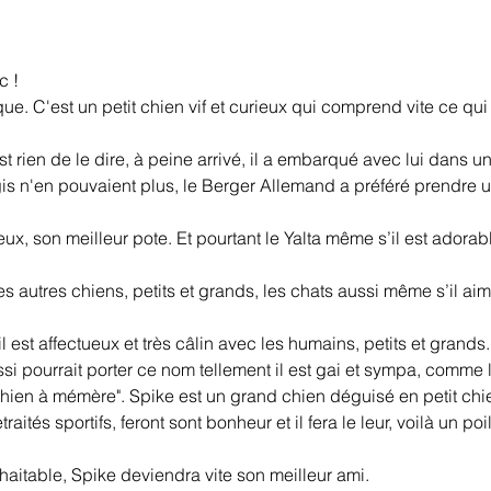
c !
ue. C'est un petit chien vif et curieux qui comprend vite ce qui
'est rien de le dire, à peine arrivé, il a embarqué avec lui dans
gis n'en pouvaient plus, le Berger Allemand a préféré prendre un
ux, son meilleur pote. Et pourtant le Yalta même s’il est adorable
 autres chiens, petits et grands, les chats aussi même s’il aime
l est affectueux et très câlin avec les humains, petits et grands.
aussi pourrait porter ce nom tellement il est gai et sympa, comme 
ien à mémère". Spike est un grand chien déguisé en petit chie
ités sportifs, feront sont bonheur et il fera le leur, voilà un poi
aitable, Spike deviendra vite son meilleur ami.