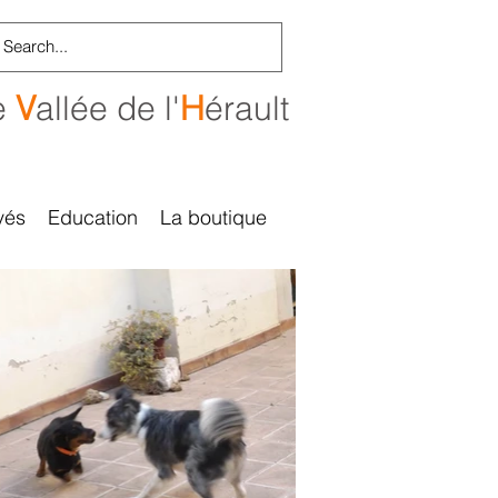
e
V
allée de l'
H
érault
vés
Education
La boutique