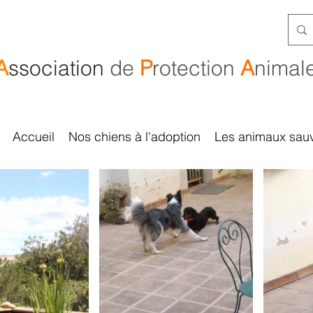
A
ssociation
de
P
rotection
A
nimal
Accueil
Nos chiens à l'adoption
Les animaux sau