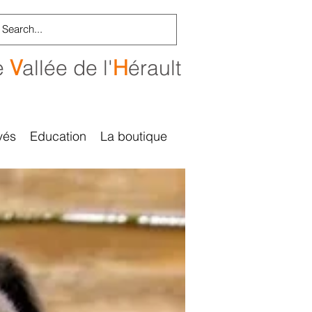
e
V
allée de l'
H
érault
vés
Education
La boutique