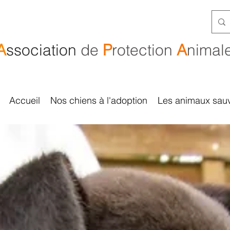
A
ssociation
de
P
rotection
A
nimal
Accueil
Nos chiens à l'adoption
Les animaux sau