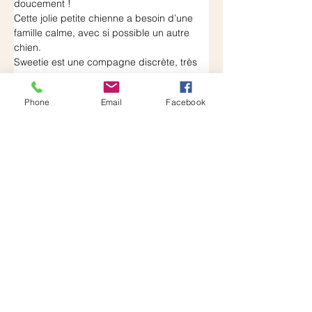
doucement !
Cette jolie petite chienne a besoin d’une 
famille calme, avec si possible un autre 
chien.
Sweetie est une compagne discrète, très 
attachante qui adore les balades, en 
particulier la campagne, le nez collé au sol 
Phone
Email
Facebook
!
Elle aime aussi les chats qui le lui rendent 
bien, allant jusqu’à dormir dans le même 
panier !
Actuellement en famille d’accueil, son 
copain c’est Droopy un gros labrador un 
peu pataud qui est raide dingue de la 
belle. Ces deux-là font la paire alors si 
vous avez déjà un chien la puce sera 
ravie. Facile à vivre, Sweetie s’adapte très 
bien à la vie de famille, elle est pétillante 
de vie. Intelligente, joueuse, câline et un 
petit peu têtue : Sweetie est une adorable 
petite chipie !