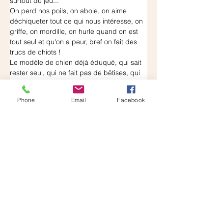
surtout du jeu...
On perd nos poils, on aboie, on aime 
déchiqueter tout ce qui nous intéresse, on 
griffe, on mordille, on hurle quand on est 
tout seul et qu'on a peur, bref on fait des 
trucs de chiots !
Le modèle de chien déjà éduqué, qui sait 
rester seul, qui ne fait pas de bêtises, qui 
n'aboie pas, qui ne perd pas ses poils, qui 
fait le ménage et sert l'apéro N''EXISTE 
Phone
Email
Facebook
pas !
Un chiot c'est une page blanche et cette 
page c'est VOUS qui la remplissez. Votre 
chiot deviendra le chien que vous allez en 
faire.
S’il ne sait pas rester seul une fois adulte, 
c'est que VOUS n'aurez pas su le lui 
apprendre.
S’il n'a pas de rappel une fois adulte, c'est 
que VOUS n'aurez pas su le lui apprendre.
S’il n'est pas sociable avec les autres 
chiens une fois adulte, c'est que VOUS 