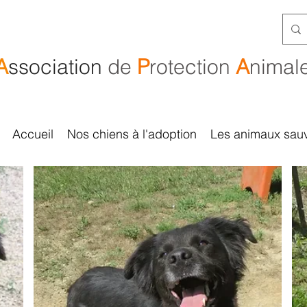
A
ssociation
de
P
rotection
A
nimal
Accueil
Nos chiens à l'adoption
Les animaux sau