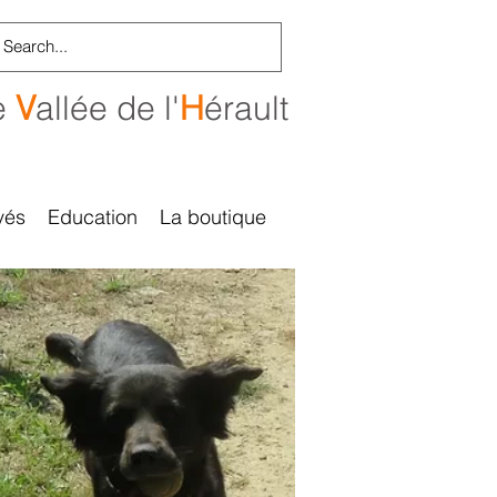
e
V
allée de l'
H
érault
vés
Education
La boutique