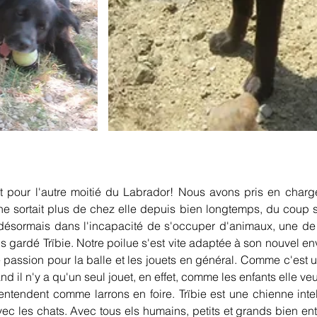
et pour l'autre moitié du Labrador! Nous avons pris en charg
 ne sortait plus de chez elle depuis bien longtemps, du coup s
désormais dans l'incapacité de s'occuper d'animaux, une de
ns gardé Trïbie. Notre poilue s'est vite adaptée à son nouvel e
ssion pour la balle et les jouets en général. Comme c'est une 
and il n'y a qu'un seul jouet, en effet, comme les enfants elle v
entendent comme larrons en foire. Trïbie est une chienne intell
ec les chats. Avec tous els humains, petits et grands bien ent