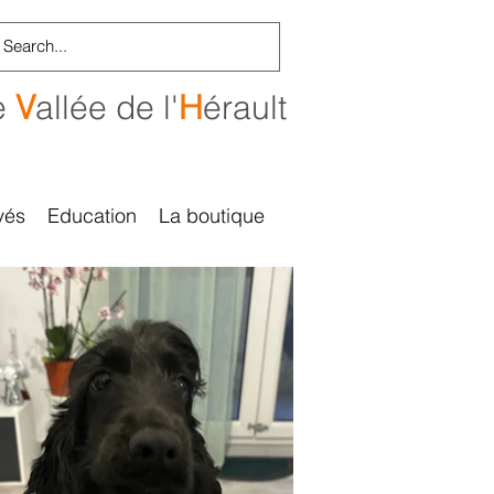
e
V
allée de l'
H
érault
vés
Education
La boutique