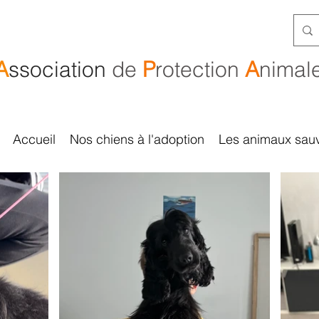
A
ssociation
de
P
rotection
A
nimal
Accueil
Nos chiens à l'adoption
Les animaux sau