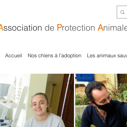
A
ssociation
de
P
rotection
A
nimal
Accueil
Nos chiens à l'adoption
Les animaux sau