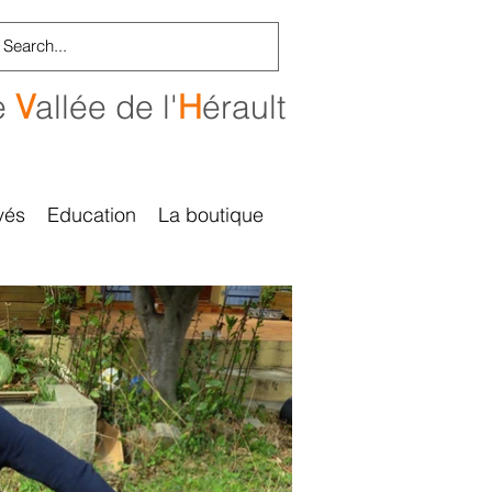
e
V
allée de l'
H
érault
vés
Education
La boutique